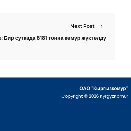
Next Post
: Бир суткада 8181 тонна көмүр жүктөлдү
ОАО "Кыргызкомур"
Copyright © 2026 KyrgyzKomur