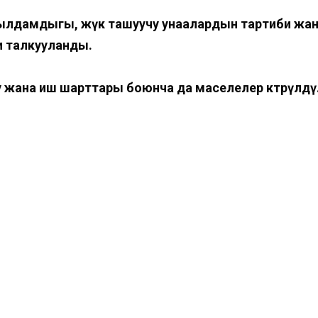
ылдамдыгы, жүк ташуучу унаалардын тартиби жана
и талкууланды.
жана иш шарттары боюнча да маселелер көтөрүлдү