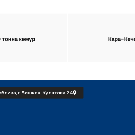
 тонна көмүр
Кара-Кече
блика, г.Бишкек, Кулатова 24