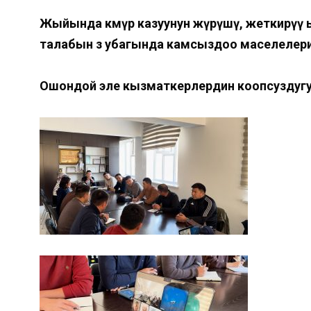
Жыйында көмүр казуунун жүрүшү, жеткирүү 
талабын өз убагында камсыздоо маселелер
Ошондой эле кызматкерлердин коопсуздугу 