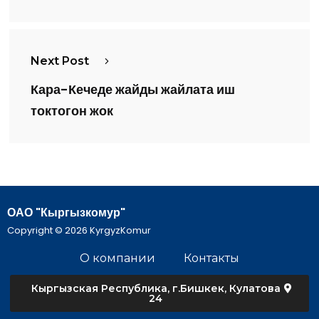
Next Post
Кара-Кечеде жайды жайлата иш
токтогон жок
ОАО "Кыргызкомур"
Copyright © 2026 KyrgyzKomur
О компании
Контакты
Кыргызская Республика, г.Бишкек, Кулатова
24