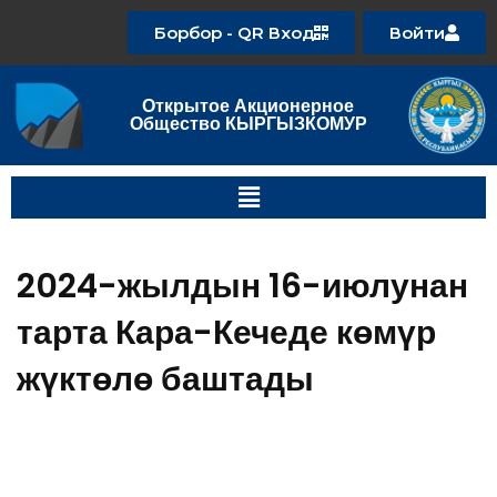
Борбор - QR Вход
Войти
Открытое Акционерное
Общество КЫРГЫЗКОМУР
2024-жылдын 16-июлунан
тарта Кара-Кечеде көмүр
жүктөлө баштады