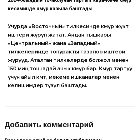
2024-жылдын 16-июлунан тартып Кара-Кече көмүр
кесиминде көмүр казыла баштады.
Учурда «Восточный» тилкесинде көмүр жүктөө
иштери жүрүп жатат. Андан тышкары
«Центральный» жана «Западный»
тилкелеринде топуракты тазалоо иштери
жүрүүдө. Аталган тилкелерде болжол менен
150 миң тоннадай ачык көмүр бар. Көмүр тартуу
үчүн айыл өкмөт, мекеме ишканалар менен
келишимдер түзүлө баштады.
Добавить комментарий