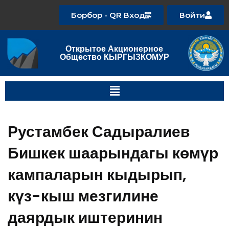
Борбор - QR Вход
Войти
Открытое Акционерное
Общество КЫРГЫЗКОМУР
Рустамбек Садыралиев
Бишкек шаарындагы көмүр
кампаларын кыдырып,
күз-кыш мезгилине
даярдык иштеринин