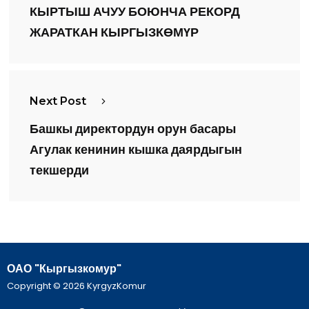
КЫРТЫШ АЧУУ БОЮНЧА РЕКОРД
ЖАРАТКАН КЫРГЫЗКӨМҮР
Next Post
Башкы директордун орун басары
Агулак кенинин кышка даярдыгын
текшерди
ОАО "Кыргызкомур"
Copyright © 2026 KyrgyzKomur