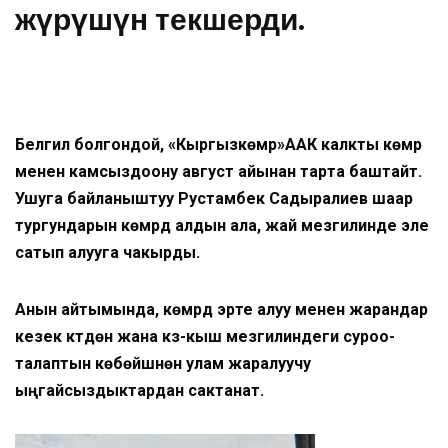
жүрүшүн текшерди.
Белгилүү болгондой, «Кыргызкөмүр»ААК калкты көмүр
менен камсыздоону август айынан тарта баштайт.
Ушуга байланыштуу Рустамбек Садыралиев шаар
тургундарын көмүрдү алдын ала, жай мезгилинде эле
сатып алууга чакырды.
Анын айтымында, көмүрдү эрте алуу менен жарандар
кезек күтүүдөн жана күз-кыш мезгилиндеги суроо-
талаптын көбөйүшүнөн улам жаралуучу
ыңгайсыздыктардан сактанат.